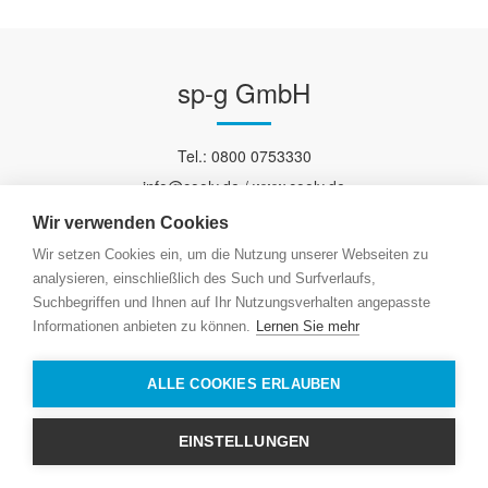
sp-g GmbH
Tel.: 0800 0753330
info@cooly.de / www.cooly.de
AGB
/
Widerrufsrecht
/
Versand/Zahlung
Wir verwenden Cookies
Wir setzen Cookies ein, um die Nutzung unserer Webseiten zu
analysieren, einschließlich des Such und Surfverlaufs,
Suchbegriffen und Ihnen auf Ihr Nutzungsverhalten angepasste
Informationen anbieten zu können.
Lernen Sie mehr
Impressum
/
Datenschutz
/
Newsletter
ALLE COOKIES ERLAUBEN
*
Alle Preise inkl. gesetzlicher USt., zzgl.
Versand
EINSTELLUNGEN