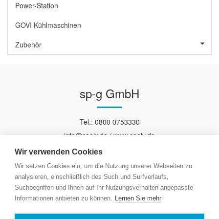
Power-Station
GOVI Kühlmaschinen
Zubehör
sp-g GmbH
Tel.: 0800 0753330
info@cooly.de / www.cooly.de
AGB
/
Widerrufsrecht
/
Versand/Zahlung
Wir verwenden Cookies
Wir setzen Cookies ein, um die Nutzung unserer Webseiten zu
analysieren, einschließlich des Such und Surfverlaufs,
Suchbegriffen und Ihnen auf Ihr Nutzungsverhalten angepasste
Informationen anbieten zu können.
Lernen Sie mehr
Impressum
/
Datenschutz
/
Newsletter