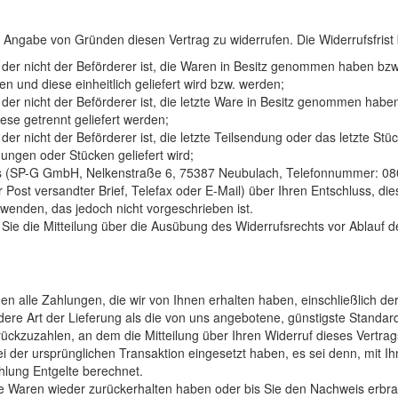
Angabe von Gründen diesen Vertrag zu widerrufen. Die Widerrufsfrist
, der nicht der Beförderer ist, die Waren in Besitz genommen haben bz
n und diese einheitlich geliefert wird bzw. werden;
, der nicht der Beförderer ist, die letzte Ware in Besitz genommen ha
iese getrennt geliefert werden;
 der nicht der Beförderer ist, die letzte Teilsendung oder das letzte S
ungen oder Stücken geliefert wird;
s (SP-G GmbH, Nelkenstraße 6, 75387 Neubulach, Telefonnummer: 080
er Post versandter Brief, Telefax oder E-Mail) über Ihren Entschluss, d
wenden, das jedoch nicht vorgeschrieben ist.
 Sie die Mitteilung über die Ausübung des Widerrufsrechts vor Ablauf d
en alle Zahlungen, die wir von Ihnen erhalten haben, einschließlich de
dere Art der Lieferung als die von uns angebotene, günstigste Standar
ckzuzahlen, an dem die Mitteilung über Ihren Widerruf dieses Vertrag
i der ursprünglichen Transaktion eingesetzt haben, es sei denn, mit I
hlung Entgelte berechnet.
ie Waren wieder zurückerhalten haben oder bis Sie den Nachweis erbr