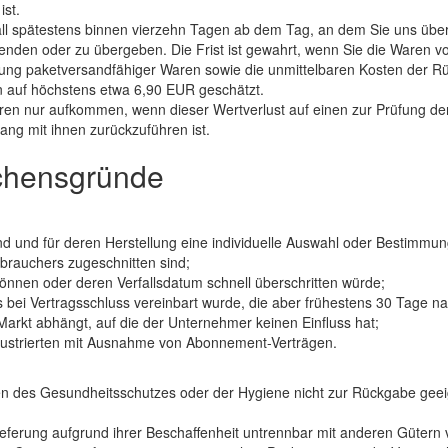
ist.
ll spätestens binnen vierzehn Tagen ab dem Tag, an dem Sie uns über 
den oder zu übergeben. Die Frist ist gewahrt, wenn Sie die Waren vo
dung paketversandfähiger Waren sowie die unmittelbaren Kosten der R
n auf höchstens etwa 6,90 EUR geschätzt.
ren nur aufkommen, wenn dieser Wertverlust auf einen zur Prüfung de
ng mit ihnen zurückzuführen ist.
schensgründe
sind und für deren Herstellung eine individuelle Auswahl oder Bestimm
rbrauchers zugeschnitten sind;
können oder deren Verfallsdatum schnell überschritten würde;
is bei Vertragsschluss vereinbart wurde, die aber frühestens 30 Tage 
rkt abhängt, auf die der Unternehmer keinen Einfluss hat;
 Illustrierten mit Ausnahme von Abonnement-Verträgen.
den des Gesundheitsschutzes oder der Hygiene nicht zur Rückgabe geei
ieferung aufgrund ihrer Beschaffenheit untrennbar mit anderen Gütern